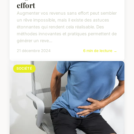
effort
Augmenter vos revenus sans effort peut sembler
un rêve impossible, mais il existe des astuces
étonnantes qui rendent cela réalisable. Des
méthodes innovantes et pratiques permettent de
générer un reve...
21 décembre 2024
6 min de lecture →
SOCIÉTÉ