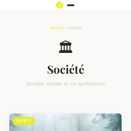
Accueil
› Société
🏛️
Société
Société, débats et vie quotidienne
SOCIÉTÉ