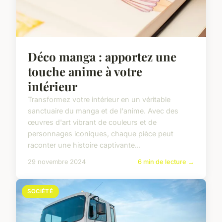
Déco manga : apportez une
touche anime à votre
intérieur
Transformez votre intérieur en un véritable
sanctuaire du manga et de l'anime. Avec des
œuvres d'art vibrant de couleurs et de
personnages iconiques, chaque pièce peut
raconter une histoire captivante...
29 novembre 2024
6 min de lecture →
SOCIÉTÉ