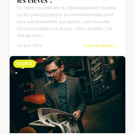
En cette nouvelle ère du développement durable,
où les préoccupations environnementales sont
plus omniprésentes que jamais, une nouvelle
forme d'anxiété a vu le jour : l'éco-anxiété. Cet
état de stres...
28 août 2024
5 min de lecture →
SOCIÉTÉ