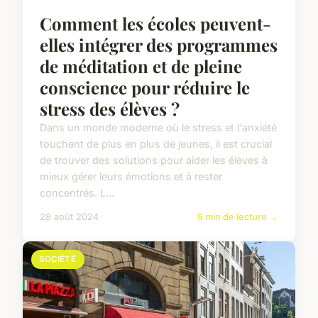
Comment les écoles peuvent-
elles intégrer des programmes
de méditation et de pleine
conscience pour réduire le
stress des élèves ?
Dans un monde moderne où le stress et l'anxiété
touchent de plus en plus de jeunes, il est crucial
de trouver des solutions pour aider les élèves à
mieux gérer leurs émotions et à rester
concentrés. L...
28 août 2024
6 min de lecture →
SOCIÉTÉ