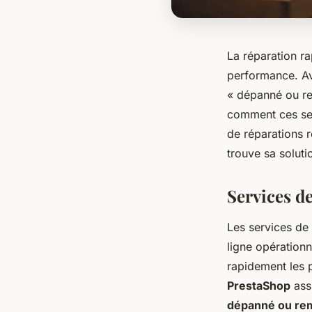
La réparation ra
performance. Av
« dépanné ou re
comment ces ser
de réparations 
trouve sa soluti
Services d
Les services de
ligne opérationn
rapidement les 
PrestaShop
assu
dépanné ou re