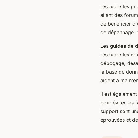
résoudre les pr
allant des foru
de bénéficier d
de dépannage i
Les
guides de 
résoudre les err
débogage, désac
la base de donn
aident à mainten
Il est égalemen
pour éviter les 
support sont une
éprouvées et des