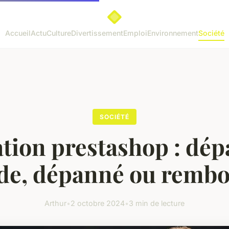
Accueil
Actu
Culture
Divertissement
Emploi
Environnement
Société
SOCIÉTÉ
tion prestashop : dé
de, dépanné ou remb
Arthur
•
2 octobre 2024
•
3 min de lecture