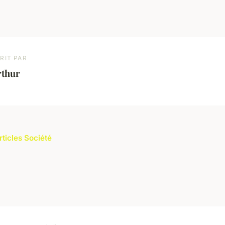
RIT PAR
rthur
rticles Société