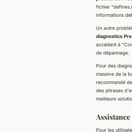
fichier "defines
informations déta
Un autre problè
diagnostics Pr
accédant à "Con
de dépannage.
Pour des diagno
massive de la ba
recommandé de c
des phrases d'er
meilleure solut
Assistance
Pour les utilisa