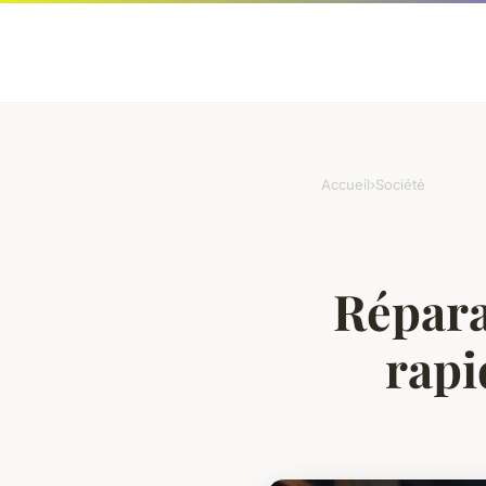
Accueil
›
Société
Répara
rapi