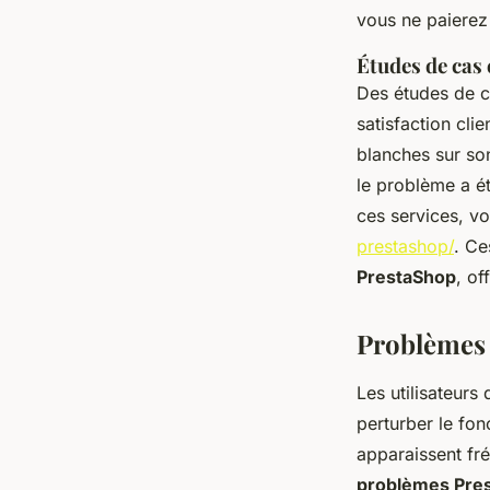
vous ne paierez 
Études de cas 
Des études de c
satisfaction cli
blanches sur son
le problème a ét
ces services, v
prestashop/
. Ce
PrestaShop
, of
Problèmes 
Les utilisateur
perturber le fo
apparaissent fr
problèmes Pre