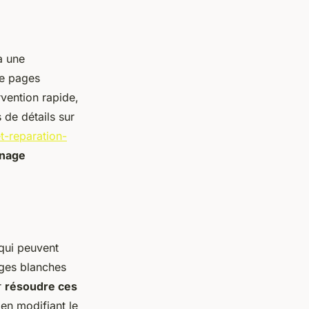
à une
de pages
vention rapide,
 de détails sur
-reparation-
nnage
qui peuvent
ages blanches
r
résoudre ces
 en modifiant le