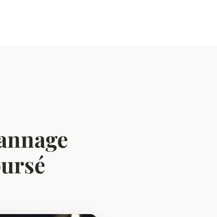
pannage
oursé