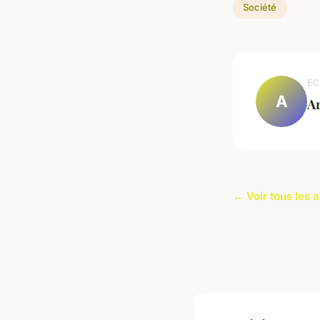
Société
EC
A
A
← Voir tous les a