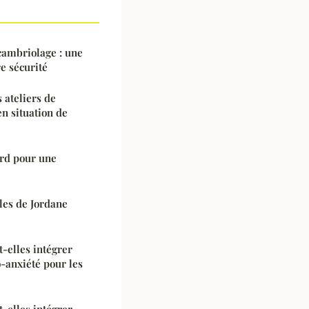
cambriolage : une
re sécurité
 ateliers de
n situation de
ard pour une
les de Jordane
-elles intégrer
o-anxiété pour les