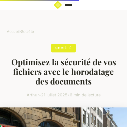
Accueil
›
Société
SOCIÉTÉ
Optimisez la sécurité de vos
fichiers avec le horodatage
des documents
Arthur
•
21 juillet 2025
•
6 min de lecture