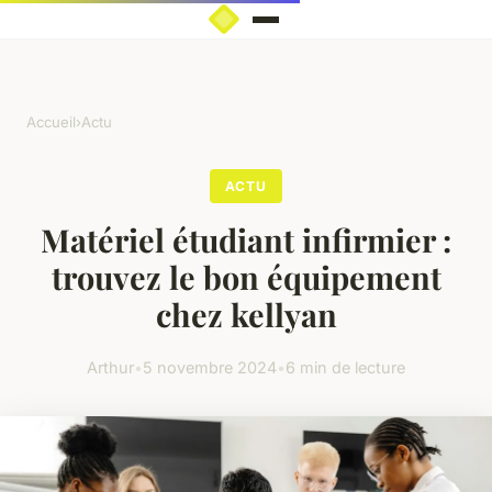
Accueil
›
Actu
ACTU
Matériel étudiant infirmier :
trouvez le bon équipement
chez kellyan
Arthur
•
5 novembre 2024
•
6 min de lecture