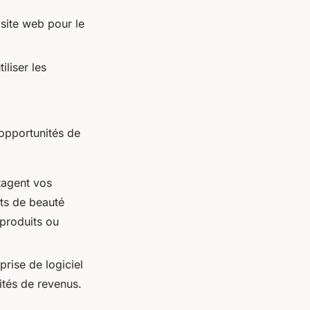
site web pour le
liser les
 opportunités de
rtagent vos
its de beauté
 produits ou
rise de logiciel
ités de revenus.