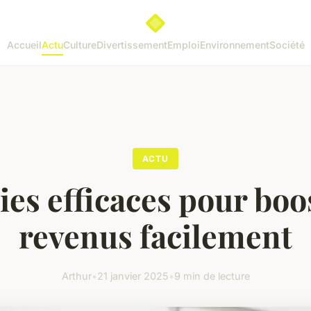
Accueil
Actu
Culture
Divertissement
Emploi
Environnement
Société
ACTU
ies efficaces pour boo
revenus facilement
Arthur
•
21 janvier 2025
•
9 min de lecture