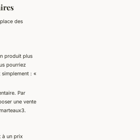
aires
 place des
un produit plus
us pourriez
t simplement : «
ntaire. Par
poser une vente
 marteaux3.
 à un prix