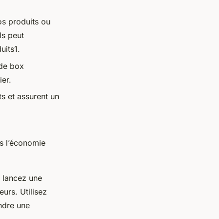
os produits ou
ls peut
uits1.
 de box
ier.
s et assurent un
ns l’économie
, lancez une
urs. Utilisez
ndre une