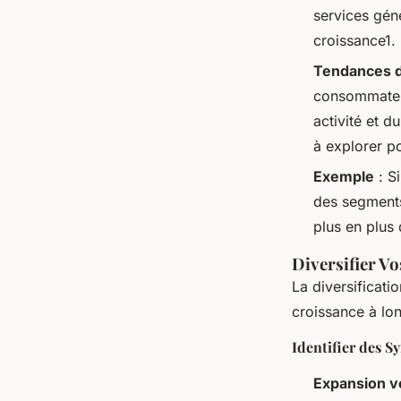
services génè
croissance1.
Tendances 
consommateur
activité et 
à explorer po
Exemple
: S
des segments
plus en plus
Diversifier V
La diversificati
croissance à lon
Identifier des S
Expansion 