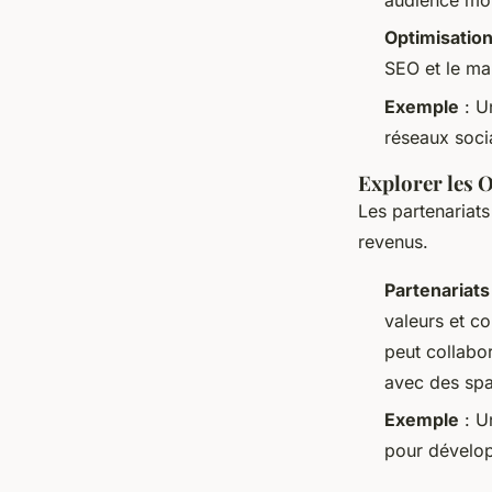
Optimisation
SEO et le ma
Exemple
: Un
réseaux socia
Explorer les 
Les partenariats
revenus.
Partenariats
valeurs et c
peut collabo
avec des spas
Exemple
: U
pour dévelop