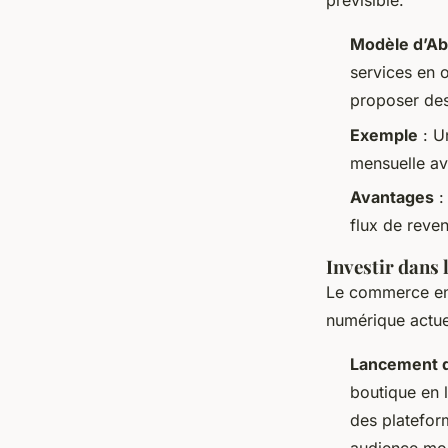
prévisible.
Modèle d’A
services en 
proposer des
Exemple
: U
mensuelle ave
Avantages
:
flux de reven
Investir dans
Le commerce en l
numérique actue
Lancement d
boutique en 
des platefo
audience mon