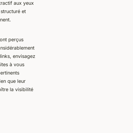
tractif aux yeux
structuré et
inent.
 sont perçus
onsidérablement
links, envisagez
sites à vous
ertinents
ien que leur
re la visibilité