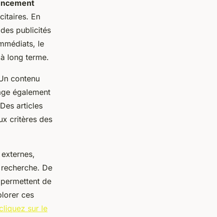
encement
icitaires. En
des publicités
immédiats, le
à long terme.
 Un contenu
rage également
 Des articles
ux critères des
 externes,
e recherche. De
permettent de
plorer ces
cliquez sur le