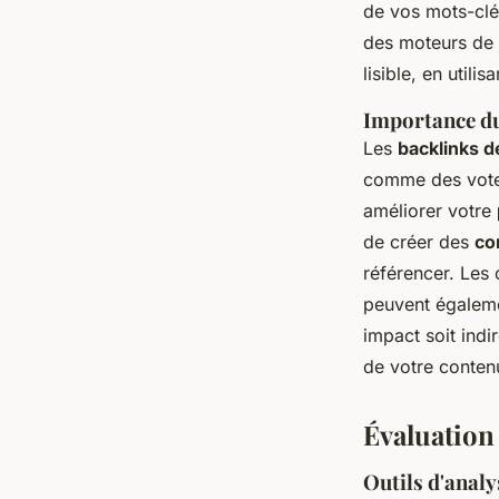
de vos mots-clés
des moteurs de 
lisible, en utili
Importance du
Les
backlinks d
comme des votes
améliorer votre
de créer des
co
référencer. Les 
peuvent égaleme
impact soit indi
de votre contenu
Évaluation
Outils d'analy