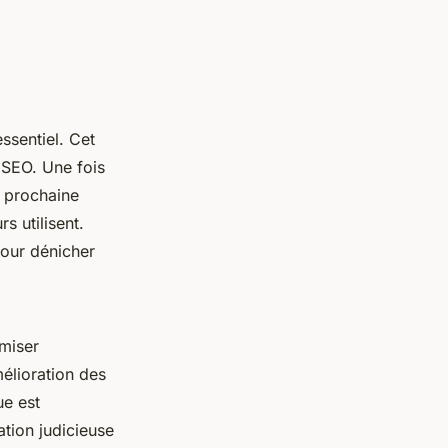
ssentiel. Cet
e SEO. Une fois
 prochaine
s utilisent.
pour dénicher
miser
mélioration des
ue est
ation judicieuse