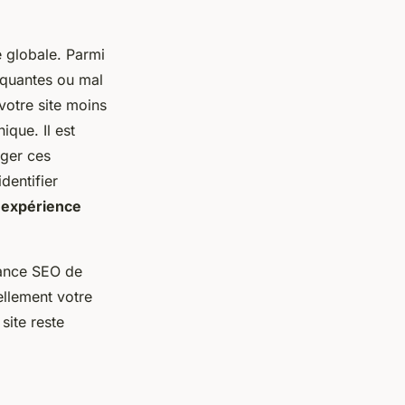
e globale. Parmi
nquantes ou mal
votre site moins
ique. Il est
iger ces
dentifier
e
expérience
rmance SEO de
ellement votre
site reste