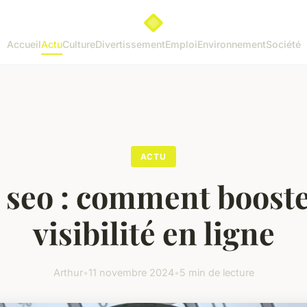
Accueil
Actu
Culture
Divertissement
Emploi
Environnement
Société
ACTU
 seo : comment booste
visibilité en ligne
Arthur
•
11 novembre 2024
•
5 min de lecture