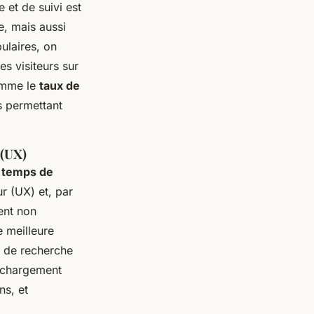
se et de suivi est
e, mais aussi
ulaires, on
s visiteurs sur
comme le
taux de
s permettant
 (UX)
e
temps de
ur (UX) et, par
ent non
e meilleure
s de recherche
e chargement
ns, et