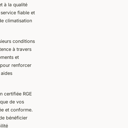
t à la qualité
service fiable et
e climatisation
sieurs conditions
tence à travers
ements et
 pour renforcer
 aides
on certifiée RGE
tique de vos
sée et conforme.
de bénéficier
lité