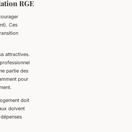
allation RGE
courager
nt). Ces
ransition
s attractives.
n professionnel
ne partie des
tamment pour
ement.
 logement doit
vaux doivent
s dépenses