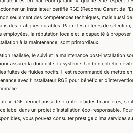
tallateur est crucial. Pour garantir la qualité et le respect de
ectionner un installateur certifié RGE (Reconnu Garant de l’
e non seulement des compétences techniques, mais aussi de
dans des pratiques durables. Parmi les critères de sélection,
 employées, la réputation locale et la capacité à proposer 
stallation à la maintenance, sont primordiaux.
lation réalisée, le suivi et la maintenance post-installation so
our assurer la durabilité du système. Un bon entretien évite
es fuites de fluides nocifs. Il est recommandé de mettre en
enance avec l’installateur RGE pour bénéficier d’interventio
nomalie.
llateur RGE permet aussi de profiter d’aides financières, sou
ce label dans un projet d’installation éco-responsable. Pour
isponibles, vous pouvez consulter prestige clima services sur