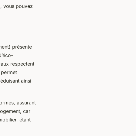
s, vous pouvez
ment) présente
d’éco-
avaux respectent
é permet
éduisant ainsi
normes, assurant
 logement, car
obilier, étant