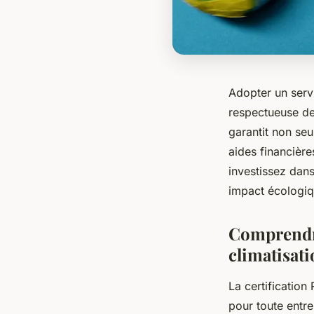
Adopter un servi
respectueuse de
garantit non se
aides financièr
investissez dans
impact écologiq
Comprendre
climatisat
La certification
pour toute entrep