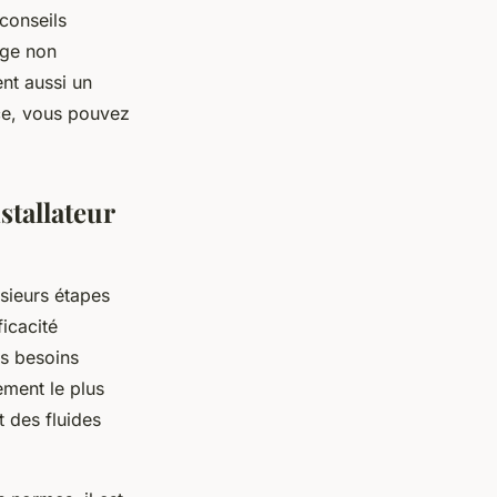
 conseils
age non
nt aussi un
ice, vous pouvez
stallateur
usieurs étapes
ficacité
os besoins
ement le plus
t des fluides