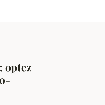
: optez
co-