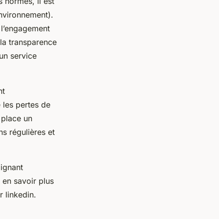
s normes, il est
Environnement).
 l’engagement
 la transparence
un service
nt
 les pertes de
 place un
ns régulières et
lignant
 en savoir plus
 linkedin.