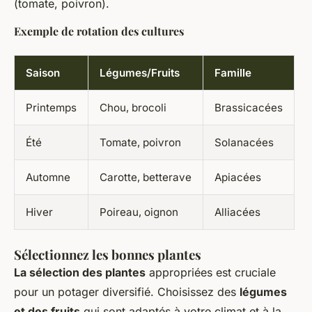
(tomate, poivron).
Exemple de rotation des cultures
Saison
Légumes/Fruits
Famille
Printemps
Chou, brocoli
Brassicacées
Été
Tomate, poivron
Solanacées
Automne
Carotte, betterave
Apiacées
Hiver
Poireau, oignon
Alliacées
Sélectionnez les bonnes plantes
La sélection des plantes
appropriées est cruciale
pour un potager diversifié. Choisissez des
légumes
et des fruits
qui sont adaptés à votre climat et à la