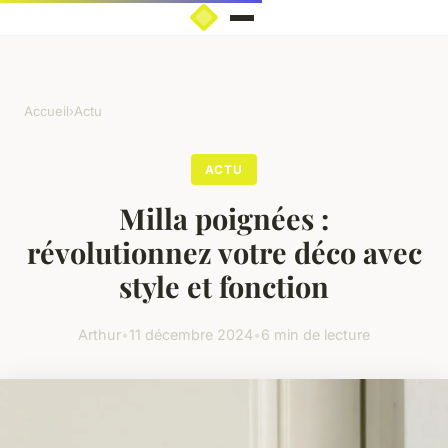
Accueil
›
Actu
ACTU
Milla poignées :
révolutionnez votre déco avec
style et fonction
Arthur
•
11 décembre 2024
•
6 min de lecture